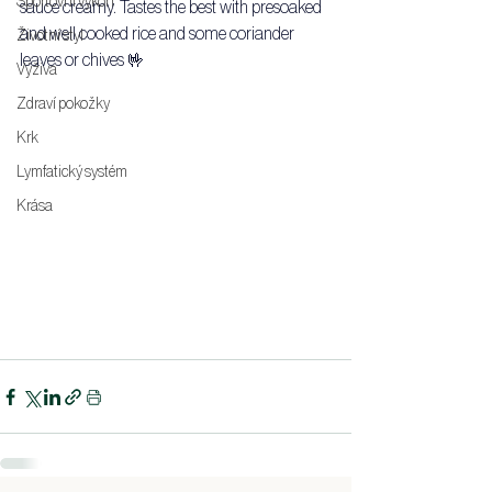
Sportovní výkon
sauce creamy. Tastes the best with presoaked 
and well cooked rice and some coriander 
Životní styl
leaves or chives 🤟
Výživa
Zdraví pokožky
Krk
Lymfatický systém
Krása