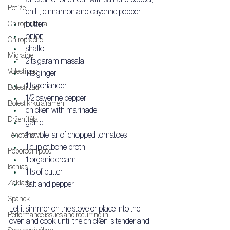
Potíže
chilli, cinnamon and cayenne pepper
butter
Chiropraktika
onion
Chiropractic
shallot
Migraine
2 ts garam masala
Volesti zad
1 ts ginger
1 ts coriander
Bolesti zad
1/2 cayenne pepper
Bolest krku a ramen
chicken with marinade
Držení těla
garlic
1 whole jar of chopped tomatoes
Těhotenství
1 cup of bone broth
Poporodní péče
1 organic cream
Ischias
1 ts of butter
Základy
salt and pepper
Spánek
Let it simmer on the stove or place into the 
Performance issues and recurring in
oven and cook until the chicken is tender and 