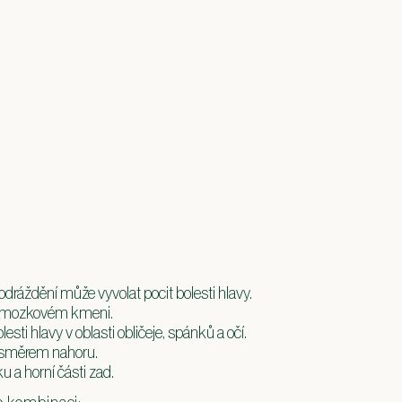
podráždění může vyvolat pocit bolesti hlavy.
ti v mozkovém kmeni.
sti hlavy v oblasti obličeje, spánků a očí.
t směrem nahoru.
 a horní části zad.