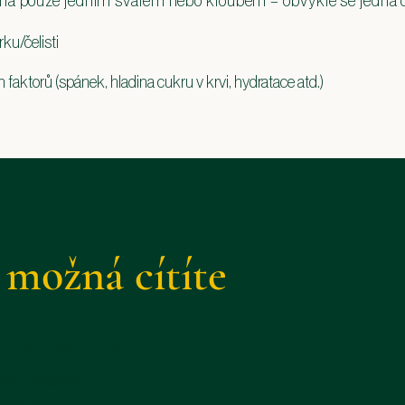
ena pouze jedním svalem nebo kloubem – obvykle se jedná 
ku/čelisti
aktorů (spánek, hladina cukru v krvi, hydratace atd.)
e
možná cítíte
idí s bolestmi hlavy:
ebo obrazovky
ulacená