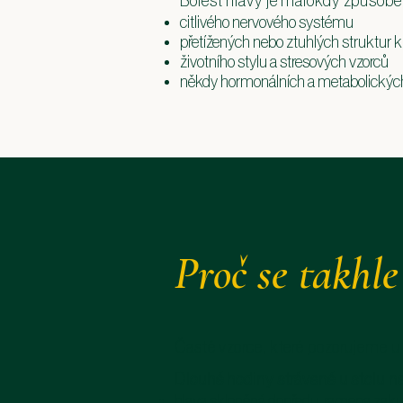
Bolest hlavy je málokdy způsob
citlivého nervového systému
přetížených nebo ztuhlých struktur kr
životního stylu a stresových vzorců
někdy hormonálních a metabolických f
Proč se takhl
Časté vzorce, které pozorujeme u l
Dlouhé hodiny strávené u stolu n
hlava skloněná dopředu, ramena zak