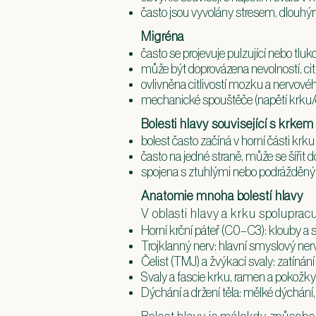
často jsou vyvolány stresem, dlouh
Migréna
často se projevuje pulzující nebo tluk
může být doprovázena nevolností, citl
ovlivněna citlivostí mozku a nervov
mechanické spouštěče (napětí krku/če
Bolesti hlavy související s krkem
bolest často začíná v horní části krk
často na jedné straně, může se šířit 
spojena s ztuhlými nebo podrážděným
Anatomie mnoha bolestí hlavy
V oblasti hlavy a krku spolupracu
Horní krční páteř (C0–C3): klouby a sv
Trojklanný nerv: hlavní smyslový nerv
Čelist (TMJ) a žvýkací svaly: zatínání
Svaly a fascie krku, ramen a pokožky
Dýchání a držení těla: mělké dýchání