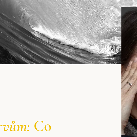
ervům:
Co