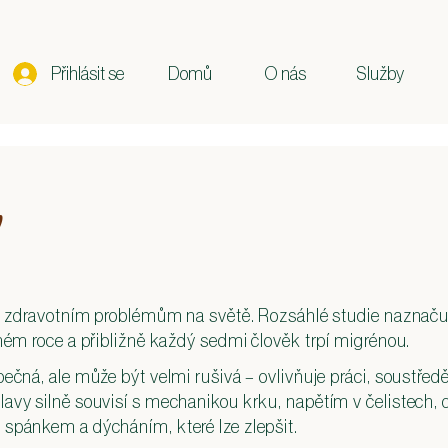
Přihlásit se
Domů
O nás
Služby
y
ím zdravotním problémům na světě. Rozsáhlé studie naznačují
aném roce a přibližně každý sedmi člověk trpí migrénou.
pečná, ale může být velmi rušivá – ovlivňuje práci, soustřed
avy silně souvisí s mechanikou krku, napětím v čelistech,
 spánkem a dýcháním, které lze zlepšit.