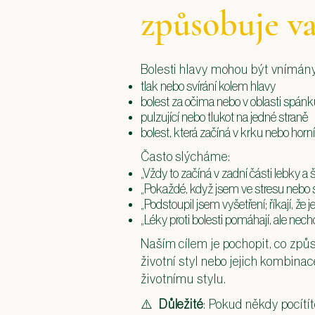
způsobuje va
Bolesti hlavy mohou být vnímány
tlak nebo svírání kolem hlavy
bolest za očima nebo v oblasti spán
pulzující nebo tlukot na jedné straně
bolest, která začíná v krku nebo horní 
Často slýcháme:
„Vždy to začíná v zadní části lebky a ší
„Pokaždé, když jsem ve stresu nebo se
„Podstoupil jsem vyšetření; říkají, že 
„Léky proti bolesti pomáhají, ale nech
Naším cílem je pochopit, co způsob
životní styl nebo jejich kombina
životnímu stylu.
⚠️
Důležité
: Pokud někdy pocítít