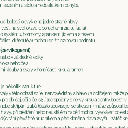
ým sezením u stolu a nedostatkem pohybu
oucí bolestí, obvykle na jedné straně hlavy
ivostí na světlo/zvuk, poruchami zraku (aura)
ého systému, hormony, spánkem, jídlem a stresem
listi, držení těla) mohou snížit prahovou hodnotu
 (cervikogenní)
u nebo v základně lebky
do oka nebo čela
i klouby a svaly v horní části krku a ramen
je několik struktur:
aly v této oblasti sdílejí nervové dráhy s hlavou a obličejem, takže 
 pro obličej, oči a čelist; úzce spojený s nervy krku a centry boles
 nebo skřípání zubů (často související se stresem) může způsobit bole
 hlavy: při přetížení nebo neustálém napětí mohou vyvolávat boles
, dýchání převážně hrudníkem a předkloněná hlava zvyšují zátěž krku