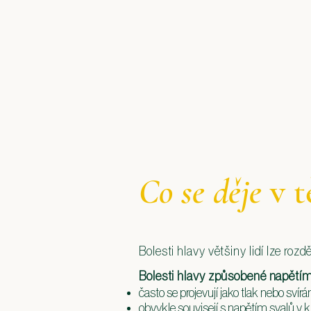
Co se děje
v t
Bolesti hlavy většiny lidí lze roz
Bolesti hlavy způsobené napětí
často se projevují jako tlak nebo svírá
obvykle souvisejí s napětím svalů v k