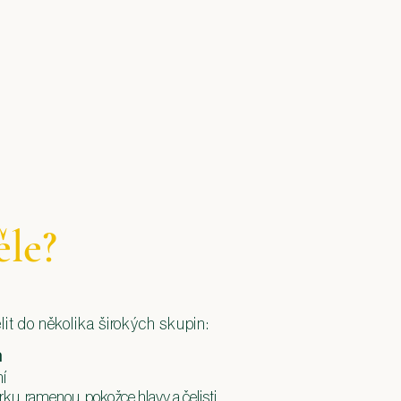
ěle?
dělit do několika širokých skupin:
m
ní
rku, ramenou, pokožce hlavy a čelisti