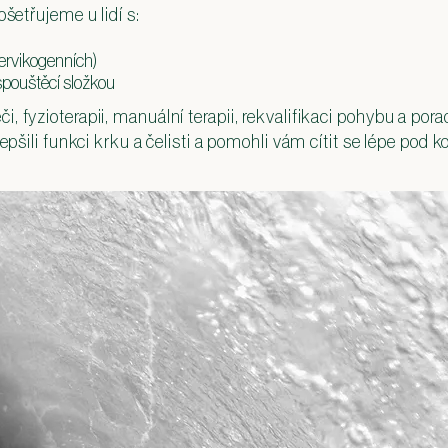
ošetřujeme u lidí s:
cervikogenních)
spouštěcí složkou
 fyzioterapii, manuální terapii, rekvalifikaci pohybu a porad
epšili funkci krku a čelisti a pomohli vám cítit se lépe pod 