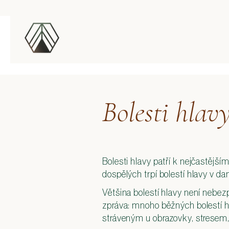
Bolesti hlav
Bolesti hlavy patří k nejčastějš
dospělých trpí bolestí hlavy v d
Většina bolestí hlavy není nebez
zpráva: mnoho běžných bolestí hl
stráveným u obrazovky, stresem,