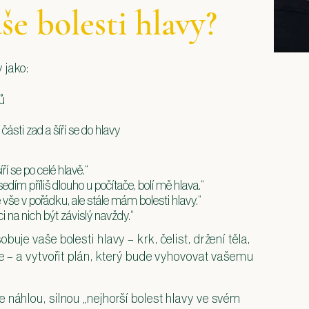
še bolesti hlavy?
 jako:
ků
části zad a šíří se do hlavy
ří se po celé hlavě.“
dím příliš dlouho u počítače, bolí mě hlava.“
je vše v pořádku, ale stále mám bolesti hlavy.“
ci na nich být závislý navždy.“
uje vaše bolesti hlavy – krk, čelist, držení těla,
ce – a vytvořit plán, který bude vyhovovat vašemu
e náhlou, silnou „nejhorší bolest hlavy ve svém