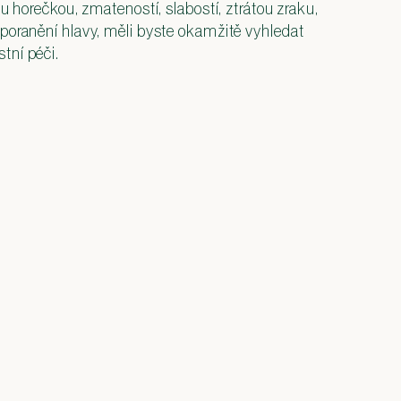
u horečkou, zmateností, slabostí, ztrátou zraku,
poranění hlavy, měli byste okamžitě vyhledat
tní péči.