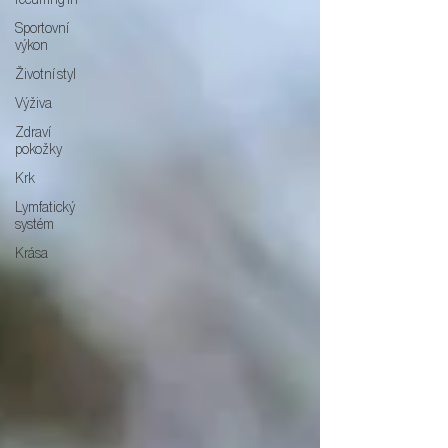
recurring in
Sportovní
výkon
Životní styl
Výživa
Zdraví
pokožky
Krk
Lymfatický
systém
Krása