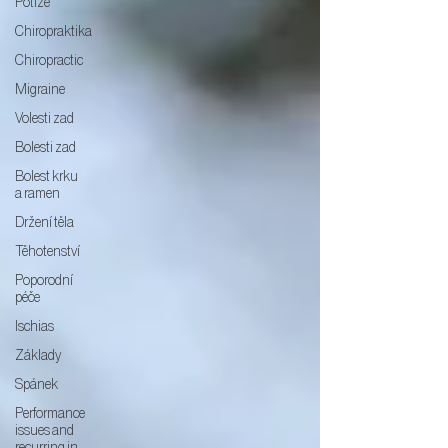
Potíže
Chiropraktika
Chiropractic
Migraine
Volesti zad
Bolesti zad
Bolest krku
a ramen
Držení těla
Těhotenství
Poporodní
péče
Ischias
Základy
Spánek
Performance
issues and