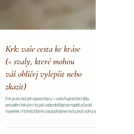
Krk: vaše cesta ke kráse
(+ svaly, které mohou
váš obličej vylepšit nebo
zkazit)
Krk je víc než jen opora hlavy — ovlivňuje držení těla,
proudění tekutin i to, jak vaše obličejové napětí působí
navenek. V tomto článku se podíváme na to, proč volný a
dobře fungující krk může podpořit nejen pohyb, ale i