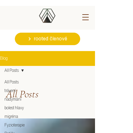
rooted členové
Blog
All Posts
All Posts
All Posts
trávení
nadýmání
bolest hlavy
migréna
Fyzioterapie