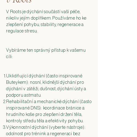
V Roots je dýchání součástí vaší péče,
nikoliv jejím doplňkem. Používáme ho ke
zlepšení pohybu, stability, regenerace a
regulace stresu.
Vybíráme ten správný přístup k vašemu
cíli:
Uklidňující dýchání (často inspirované
Buteykem): nosní, klidnější dýchání pro
dýchání v zátěži, dušnost, dýchání ústy a
podporu astmatu.
Rehabilitační a mechanické dýchání (často
inspirované DNS): koordinace bránice a
hrudního koše pro zlepšení držení těla,
kontroly středu těla a efektivity pohybu.
Výkonnostní dýchání (vyberte nástroje):
odolnost pro trénink a regeneraci bez