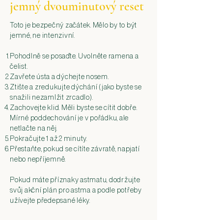
jemný dvouminutový reset
Toto je bezpečný začátek. Mělo by to být
jemné, ne intenzivní.
Pohodlně se posaďte. Uvolněte ramena a
čelist.
Zavřete ústa a dýchejte nosem.
Ztište a zredukujte dýchání (jako byste se
snažili nezamlžit zrcadlo).
Zachovejte klid. Měli byste se cítit dobře.
Mírné poddechování je v pořádku, ale
netlačte na něj.
Pokračujte 1 až 2 minuty.
Přestaňte, pokud se cítíte závratě, napjatí
nebo nepříjemně.
Pokud máte příznaky astmatu, dodržujte
svůj akční plán pro astma a podle potřeby
užívejte předepsané léky.