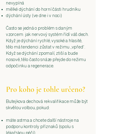
nevypíná
mělké dýchání do horní části hrudníku
dýchání ústy (ve dne i v noci)
Často se jedná o problém s daným
vzorcem: jak nervový systém řídí váš dech.
Když je dýchání rychlé, vysoké a hlasité,
tělo má tendenci zůstat v režimu „vpřed“.
Když se dýchání zpomalí, ztiší a bude
nosové, tělo často snáze přejde do režimu
odpočinku a regenerace.
Pro koho je tohle určeno?
Butejkova dechová rekvalifikace může být
skvělou volbou, pokud:
máte astma a chcete další nástroje na
podporu kontroly příznaků (spolu s
lékařskou péčí)