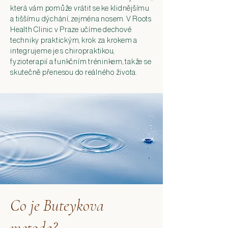
která vám pomůže vrátit se ke klidnějšímu
a tiššímu dýchání, zejména nosem. V Roots
Health Clinic v Praze učíme dechové
techniky praktickým, krok za krokem a
integrujeme je s chiropraktikou,
fyzioterapií a funkčním tréninkem, takže se
skutečně přenesou do reálného života.
Co je Buteykova
metoda?