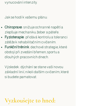
vynucování intenzity.
Jak se hodí k vašemu plánu:
Chiropraxe
: snižuje ochranné napětí a
zlepšuje mechaniku žeber a páteře.
Fyzioterapie
: přidává kontrolu a toleranci
zátěže k rehabilitačním cvičením.
Funkční trénink
: dechové strategie, které
obstojí při zvedání břemen, sportu a
dlouhých pracovních dnech.
Výsledek: dýchání se stane vaší novou
základní linií, nikoli dalším cvičením, které
si budete pamatovat.
Vyzkoušejte to hned: