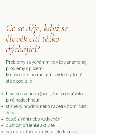
Co se děje, když se
člověk cítí těžko
dýchající?
Problémy s dýcháním ne vždy znamenají
problémy s plícemi.
Mnoho lidí s normálními výsledky testů
stále pociťuje:
hlad po vzduchu (pocit, že se nemůžete
plně nadechnout)​​
stísněný hrudník nebo napětí v horní části
žeber
časté zívání nebo vzdychání
dušnost při lehké aktivitě
zaneprázdněnou mysl a tělo, které se