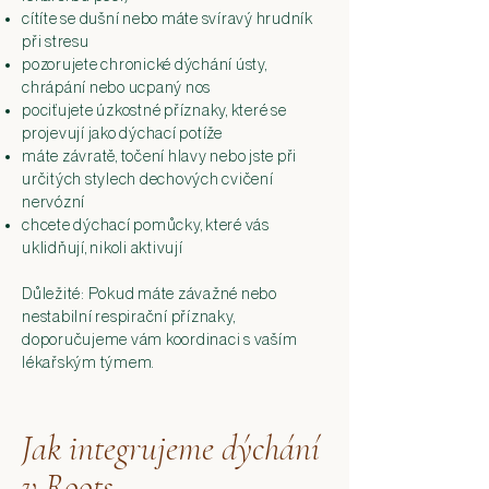
cítíte se dušní nebo máte svíravý hrudník
při stresu
pozorujete chronické dýchání ústy,
chrápání nebo ucpaný nos
pociťujete úzkostné příznaky, které se
projevují jako dýchací potíže
máte závratě, točení hlavy nebo jste při
určitých stylech dechových cvičení
nervózní
chcete dýchací pomůcky, které vás
uklidňují, nikoli aktivují
Důležité: Pokud máte závažné nebo
nestabilní respirační příznaky,
doporučujeme vám koordinaci s vaším
lékařským týmem.
Jak integrujeme dýchání
v Roots