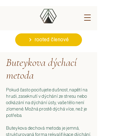
rooted členové
Buteykova dýchací
metoda
Pokud často pociťujete dušnost, napětí na
hrudi, zaseknutí v dýchání ze stresu nebo
odkázání na dýchání ústy, vaše tělo není
zlomené. Možná prostě dýchá více, než je
potřeba.
Buteykova dechová metoda je jemná,
strukturovaná forma rekvalifikace dýchání,