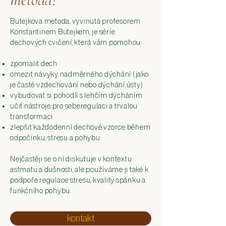
Butejkova metoda, vyvinutá profesorem
Konstantinem Butejkem, je série
dechových cvičení, která vám pomohou:
zpomalit dech
omezit návyky nadměrného dýchání (jako
je časté vzdechování nebo dýchání ústy)
vybudovat si pohodlí s lehčím dýcháním
učit nástroje pro seberegulaci a trvalou
transformaci
zlepšit každodenní dechové vzorce během
odpočinku, stresu a pohybu
Nejčastěji se o ní diskutuje v kontextu
astmatu a dušnosti, ale používáme ji také k
podpoře regulace stresu, kvality spánku a
funkčního pohybu.
kontakt