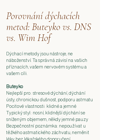
Porovnání dýchacích
metod: Buteyko vs. DNS
vs. Wim Hof
Dýchací metody jsou nástroje, ne
náboženství. Ta správná závisí na vašich
příznacích, vašem nervovém systému a
vašem cíli.
Buteyko
Nejlepší pro: stresové dýchání, dýchání
ústy, chronickou dušnost, podporu astmatu
Pocitové vlastnosti: klidné a jemné
Typický styl: nosní, klidnější dýchání se
sníženým objemem, někdy jemné pauzy
Bezpečnostní poznámka: nepoužívat u
těžkého astmatického záchvatu, neměnit
léky bez lékařského doporučení