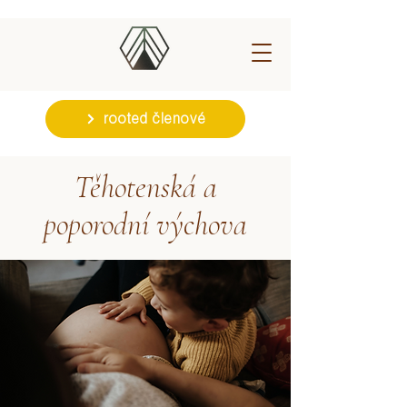
rooted členové
Těhotenská a
poporodní výchova