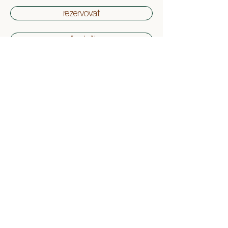
rezervovat
naše služby
o nás
kontakt
roots.
Vaše místo holistického zdraví
v Praze
zobrazit trasu