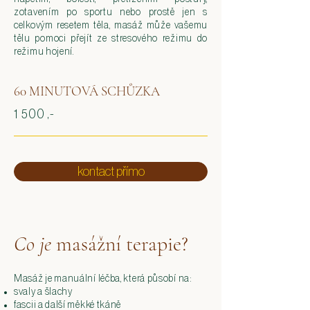
zotavením po sportu nebo prostě jen s
celkovým resetem těla, masáž může vašemu
tělu pomoci přejít ze stresového režimu do
režimu hojení.
60 MINUTOVÁ SCHŮZKA
1 500 ,-
kontact přímo
Co je
masážní terapie?
Masáž je manuální léčba, která působí na:
svaly a šlachy​
fascii a další měkké tkáně