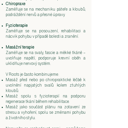
Chiropraxe
Zaměřuje se na mechaniku páteře a kloubů,
podráždění nervů a přesné úpravy.​
Fyzioterapie
Zaměřuje se na posouzení, rehabilitaci a
nácvik pohybu v případě bolesti a zranění.
Masážní terapie
Zaměřuje se na svaly, fascie a měkké tkáně –
uvolňuje napětí, podporuje krevní oběh a
uklidňuje nervový systém.
V Roots je často kombinujeme:
​Masáž před nebo po chiropraktické léčbě k
uvolnění napjatých svalů kolem ztuhlých
kloubů.
Masáž spolu s fyzioterapií na podporu
regenerace tkání během rehabilitace.
Masáž jako součást plánu na zotavení ze
stresu a vyhoření, spolu se změnami pohybu
a životního stylu.