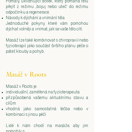
Pomalý, uklidňující dotek, který pomáhá tělu
přejít z režimu „bojuj nebo uteč“ do režimu
odpočinku a regenerace.
Návody k dýchání a vnímání těla
Jednoduché pokyny, které vám pomohou
dýchat volněji a vnímat, jak se vaše tělo cítí.
Masáž lze také kombinovat s chiropraxií nebo
fyzioterapií jako součást širšího plánu péče o
páteř, klouby a pohyb.
Masáž
v Roots
Masáž v Roots je:
individuální, zaměřená na fyzioterapeuta
přizpůsobená vašemu aktuálnímu stavu a
cílům​
vhodná jako samostatná léčba nebo v
kombinaci s jinou péčí
Lidé k nám chodí na masáže, aby jim
pomohly s: