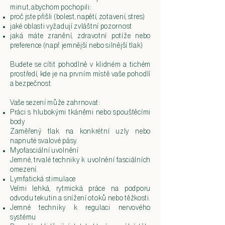
minut, abychom pochopili:
proč jste přišli (bolest, napětí, zotavení, stres)​
jaké oblasti vyžadují zvláštní pozornost
jaká máte zranění, zdravotní potíže nebo
preference (např. jemnější nebo silnější tlak)
Budete se cítit pohodlně v klidném a tichém
prostředí, kde je na prvním místě vaše pohodlí
a bezpečnost.
Vaše sezení může zahrnovat:
Práci s hlubokými tkáněmi nebo spouštěcími
body
Zaměřený tlak na konkrétní uzly nebo
napnuté svalové pásy.
Myofasciální uvolnění
Jemné, trvalé techniky k uvolnění fasciálních
omezení.​
Lymfatická stimulace
Velmi lehká, rytmická práce na podporu
odvodu tekutin a snížení otoků nebo těžkosti.
Jemné techniky k regulaci nervového
systému