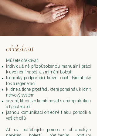
očekávat
Můžete očekávat:
individuálně přizpůsobenou manuální práci
k uvolnění napětí a zmírnění bolesti​
techniky podporující krevní oběh, lymfatický
tok a regeneraci
klidné a tiché prostředí, které pomáhá uklidnit
nervový systém
sezení, která lze kombinovat s chiropraktikou
a fyzioterapií
jasnou komunikaci ohledně tlaku, pohodlí a
vašich cílů
Ať už potřebujete pomoc s chronickým
napětím, bolestí, přetížením postury,