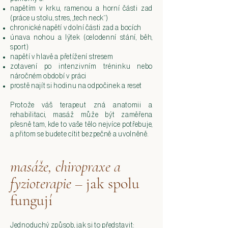
napětím v krku, ramenou a horní části zad
(práce u stolu, stres, „tech neck“)
chronické napětí v dolní části zad a bocích
únava nohou a lýtek (celodenní stání, běh,
sport)
napětí v hlavě a přetížení stresem
zotavení po intenzivním tréninku nebo
náročném období v práci
prostě najít si hodinu na odpočinek a reset
Protože váš terapeut zná anatomii a
rehabilitaci, masáž může být zaměřena
přesně tam, kde to vaše tělo nejvíce potřebuje,
a přitom se budete cítit bezpečně a uvolněně.
masáže, chiropraxe a
fyzioterapie –
jak spolu
fungují
Jednoduchý způsob, jak si to představit: