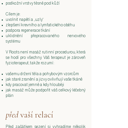
podkožní vrstvy těsně pod kůží
Cílem je:
uvolnit napětí a „uzly“
zlepšení krevního a lymfatického oběhu
podpora regenerace tkání
uklidnění přepracovaného nervového
systému
V Roots není masáž rutinní procedurou, která
se hodí pro všechny. Váš terapeut je zároveň
fyzioterapeut, takže rozumí:
​vašemu držení těla a pohybovým vzorcům
jak staré zranění a jizvy ovlivňují vaše tkáně
kdy pracovat jemně a kdy hlouběji
jak masáž může podpořit váš celkový léčebný
plán
před
vaší relací
Před začátkem sezení si vyhradíme několik