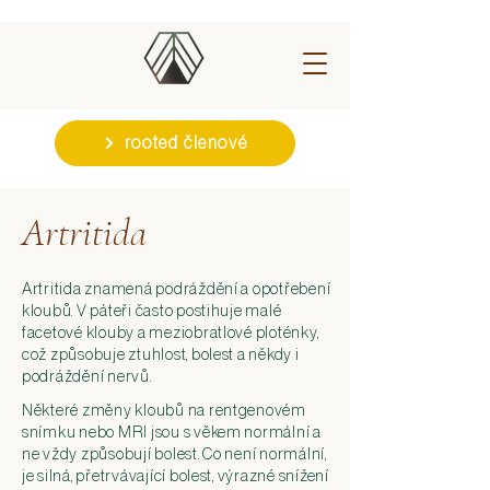
rooted členové
Artritida
Artritida znamená podráždění a opotřebení
kloubů. V páteři často postihuje malé
facetové klouby a meziobratlové ploténky,
což způsobuje ztuhlost, bolest a někdy i
podráždění nervů.
Některé změny kloubů na rentgenovém
snímku nebo MRI jsou s věkem normální a
ne vždy způsobují bolest. Co není normální,
je silná, přetrvávající bolest, výrazné snížení