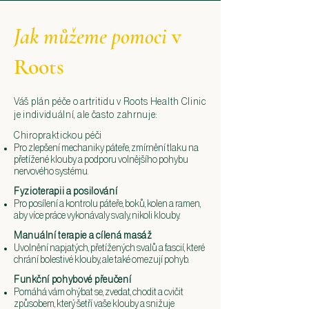
Jak můžeme pomoci
v
Roots
Váš plán péče o artritidu v Roots Health Clinic
je individuální, ale často zahrnuje:
Chiropraktickou péči
Pro zlepšení mechaniky páteře, zmírnění tlaku na
přetížené klouby a podporu volnějšího pohybu
nervového systému.
Fyzioterapii a posilování
Pro posílení a kontrolu páteře, boků, kolen a ramen,
aby více práce vykonávaly svaly, nikoli klouby.
Manuální terapie a cílená masáž
Uvolnění napjatých, přetížených svalů a fascií, které
chrání bolestivé klouby, ale také omezují pohyb.
Funkční pohybové přeučení
Pomáhá vám ohýbat se, zvedat, chodit a cvičit
způsobem, který šetří vaše klouby a snižuje