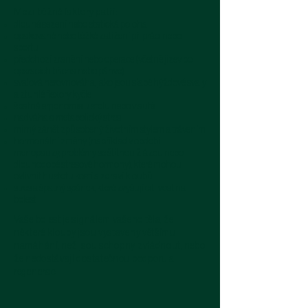
Mezi běžné faktory patří:
dlouhé sezení nebo statická poloha
opakované nebo těžké zatížení při práci nebo
sportu
předchozí zranění nebo operace (včetně jizev po
operacích břicha nebo pánve)
svalová nerovnováha, jako jsou slabé hýžďové svaly
a ztuhlé flexory kyčle
špatná ergonomie u stolu nebo v autě
nadváha a metabolický stres
mírný zánět způsobený životním stylem a trávením
hormonální změny (například v období
menopauzy, problémy se štítnou žlázou nebo
dlouhodobé stresové hormony), které mohou
ovlivnit hustotu kostí a zdraví kloubů
stres a špatný spánek, které zvyšují citlivost na
bolest
Vaše bolest je signálem vašeho těla, že
některé klouby jsou vystaveny většímu
namáhání, než jsou schopny zvládnout, nebo
že nedostávají dostatečnou podporu a
regeneraci.