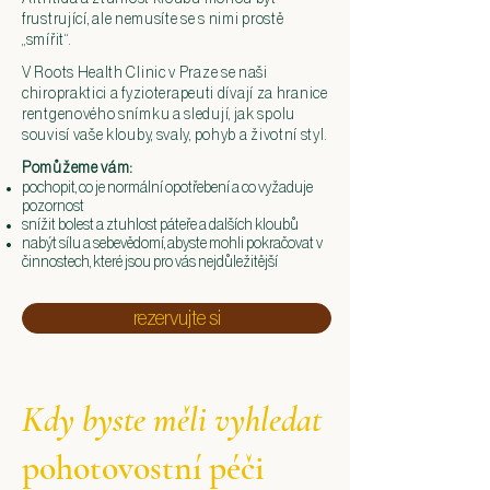
frustrující, ale nemusíte se s nimi prostě
„smířit“.
V Roots Health Clinic v Praze se naši
chiropraktici
a fyzioterapeuti dívají za hranice
rentgenového snímku a sledují, jak spolu
souvisí vaše klouby, svaly, pohyb a životní styl.
Pomůžeme vám:
pochopit, co je normální opotřebení a co vyžaduje
pozornost
snížit bolest a ztuhlost páteře a dalších kloubů
nabýt sílu a sebevědomí, abyste mohli pokračovat v
činnostech, které jsou pro vás nejdůležitější
rezervujte si
Kdy byste měli vyhledat
pohotovostní péči