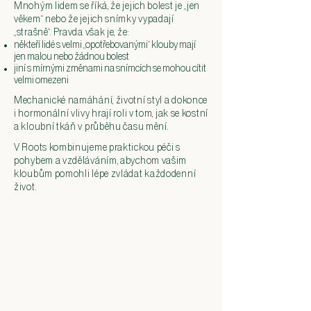
Mnohým lidem se říká, že jejich bolest je „jen
věkem“ nebo že jejich snímky vypadají
„strašně“. Pravda však je, že:
někteří lidé s velmi „opotřebovanými“ klouby mají
jen malou nebo žádnou bolest
jiní s mírnými změnami na snímcích se mohou cítit
velmi omezeni
Mechanické namáhání, životní styl a dokonce
i hormonální vlivy hrají roli v tom, jak se kostní
a kloubní tkáň v průběhu času mění.
V Roots kombinujeme praktickou péči s
pohybem a vzděláváním, abychom vašim
kloubům pomohli lépe zvládat každodenní
život.