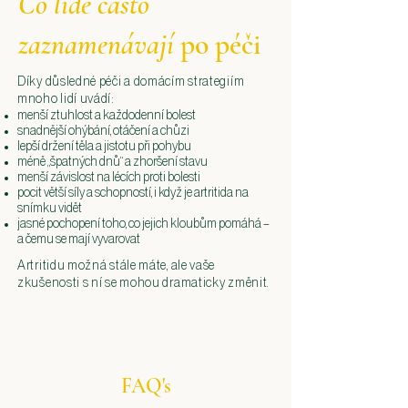
Co lidé často
zaznamenávají
po péči
Díky důsledné péči a domácím strategiím
mnoho lidí uvádí:
menší ztuhlost a každodenní bolest
snadnější ohýbání, otáčení a chůzi
lepší držení těla a jistotu při pohybu
méně „špatných dnů“ a zhoršení stavu
menší závislost na lécích proti bolesti
pocit větší síly a schopností, i když je artritida na
snímku vidět
jasné pochopení toho, co jejich kloubům pomáhá –
a čemu se mají vyvarovat
Artritidu možná stále máte, ale vaše
zkušenosti s ní se mohou dramaticky změnit.
FAQ's