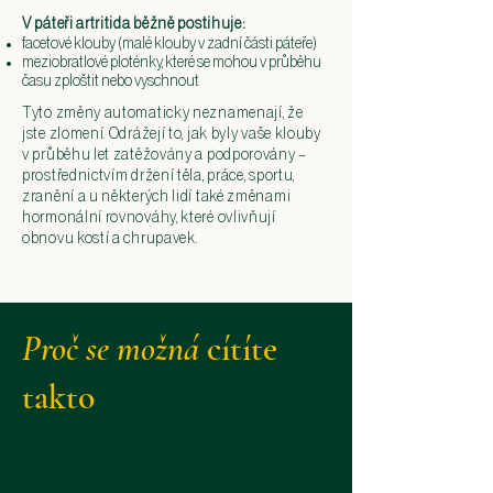
V páteři artritida běžně postihuje:
facetové klouby (malé klouby v zadní části páteře)
meziobratlové ploténky, které se mohou v průběhu
času zploštit nebo vyschnout
Tyto změny automaticky neznamenají, že
jste zlomení. Odrážejí to, jak byly vaše klouby
v průběhu let zatěžovány a podporovány –
prostřednictvím držení těla, práce, sportu,
zranění a u některých lidí také změnami
hormonální rovnováhy, které ovlivňují
obnovu kostí a chrupavek.
Proč se možná
cítíte
takto
Příznaky artritidy málokdy mají jedinou
příčinu.