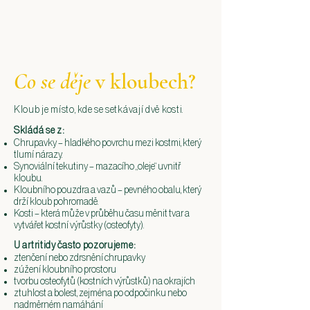
Co se děje
v kloubech?
Kloub je místo, kde se setkávají dvě kosti.
Skládá se z:
Chrupavky – hladkého povrchu mezi kostmi, který
tlumí nárazy.
Synoviální tekutiny – mazacího „oleje“ uvnitř
kloubu.
Kloubního pouzdra a vazů – pevného obalu, který
drží kloub pohromadě.
Kosti – která může v průběhu času měnit tvar a
vytvářet kostní výrůstky (osteofyty).
U artritidy často pozorujeme:
ztenčení nebo zdrsnění chrupavky
zúžení kloubního prostoru
tvorbu osteofytů (kostních výrůstků) na okrajích
ztuhlost a bolest, zejména po odpočinku nebo
nadměrném namáhání