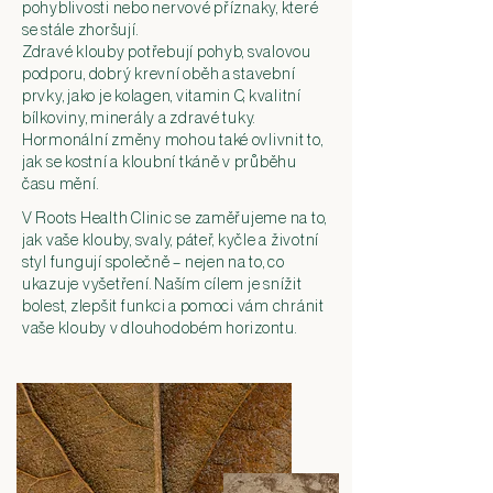
pohyblivosti nebo nervové příznaky, které
se stále zhoršují.
Zdravé klouby potřebují pohyb, svalovou
podporu, dobrý krevní oběh a stavební
prvky, jako je kolagen, vitamin C, kvalitní
bílkoviny, minerály a zdravé tuky.
Hormonální změny mohou také ovlivnit to,
jak se kostní a kloubní tkáně v průběhu
času mění.
V Roots Health Clinic se zaměřujeme na to,
jak vaše klouby, svaly, páteř, kyčle a životní
styl fungují společně – nejen na to, co
ukazuje vyšetření. Naším cílem je snížit
bolest, zlepšit funkci a pomoci vám chránit
vaše klouby v dlouhodobém horizontu.