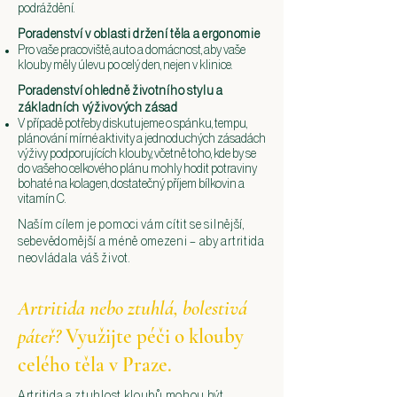
podráždění.
Poradenství v oblasti držení těla a ergonomie
Pro vaše pracoviště, auto a domácnost, aby vaše
klouby měly úlevu po celý den, nejen v klinice.
Poradenství ohledně životního stylu a
základních výživových zásad
V případě potřeby diskutujeme o spánku, tempu,
plánování mírné aktivity a jednoduchých zásadách
výživy podporujících klouby, včetně toho, kde by se
do vašeho celkového plánu mohly hodit potraviny
bohaté na kolagen, dostatečný příjem bílkovin a
vitamín C.
Naším cílem je pomoci vám cítit se silnější,
sebevědomější a méně omezeni – aby artritida
neovládala váš život.
Artritida nebo ztuhlá, bolestivá
páteř?
Využijte péči o klouby
celého těla v Praze.
Artritida a ztuhlost kloubů mohou být