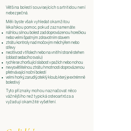
Většina bolestí souvisejících s artritidou není
nebezpečná.
Měli byste však vyhledat okamžitou
lékařskou pomoc, pokud zaznamenáte:
náhlou, silnou bolest zad doprovázenou horečkou
nebo velmi špatným zdravotním stavem
ztrátu kontroly nad močovým měchýřem nebo
střevy
necitlivost v tříslech nebo na vnitřní straně stehen
(oblast sedacího svalu)
rychle se zhoršující slabost v pažích nebo nohou
nevysvětlitelnou ztrátu hmotnosti doprovázenou
přetrvávající noční bolestí
velmi horký, zarudlý, oteklý kloub, který je extrémně
bolestivý
Tyto příznaky mohou naznačovat něco
vážnějšího než typická osteoartróza a
vyžadují okamžité vyšetření.