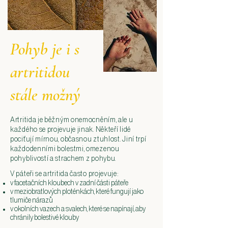
Pohyb je i s
artritidou
stále možný
Artritida je běžným onemocněním, ale u
každého se projevuje jinak. Někteří lidé
pociťují mírnou, občasnou ztuhlost. Jiní trpí
každodenními bolestmi, omezenou
pohyblivostí a strachem z pohybu.
V páteři se artritida často projevuje:
v facetačních kloubech v zadní části páteře
v meziobratlových ploténkách, které fungují jako
tlumiče nárazů
v okolních vazech a svalech, které se napínají, aby
chránily bolestivé klouby