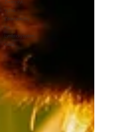
Životní styl
Výživa
Zdraví pokožky
Krk
Lymfatický systém
Krása