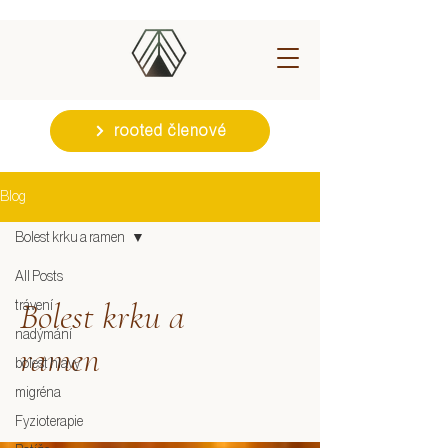
rooted členové
Blog
Bolest krku a ramen
All Posts
Bolest krku a
trávení
nadýmání
ramen
bolest hlavy
migréna
Fyzioterapie