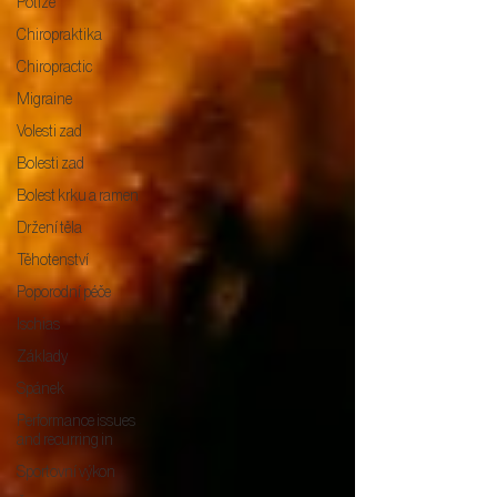
Potíže
Chiropraktika
Chiropractic
Migraine
Volesti zad
Bolesti zad
Bolest krku a ramen
Držení těla
Těhotenství
Poporodní péče
Ischias
Základy
Spánek
Performance issues
and recurring in
Sportovní výkon