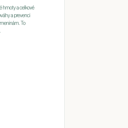
é hmoty a celkové 
váhy a prevenci 
lomeninám. To 
.