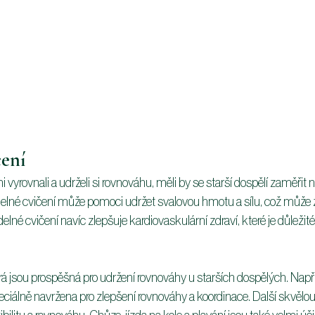
čení
yrovnali a udrželi si rovnováhu, měli by se starší dospělí zaměřit n
idelné cvičení může pomoci udržet svalovou hmotu a sílu, což může 
idelné cvičení navíc zlepšuje kardiovaskulární zdraví, které je důležité
erá jsou prospěšná pro udržení rovnováhy u starších dospělých. Napřík
peciálně navržena pro zlepšení rovnováhy a koordinace. Další skvělou