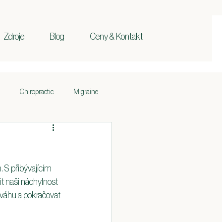
Zdroje
Blog
Ceny & Kontakt
Chiropractic
Migraine
Ischias
Základy
 S přibývajícím 
pokožky
Krk
t naši náchylnost 
ováhu a pokračovat 