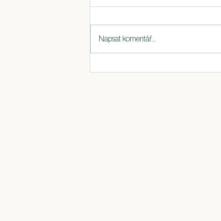
Napsat komentář...
Krk: vaše cesta ke kráse (+ svaly,
které mohou váš obličej vylepšit nebo
zkazit)