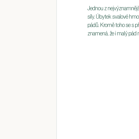
Jednou z nejvýznamnější
síly. Úbytek svalové hm
pádů. Kromě toho se s př
znamená, že i malý pád 