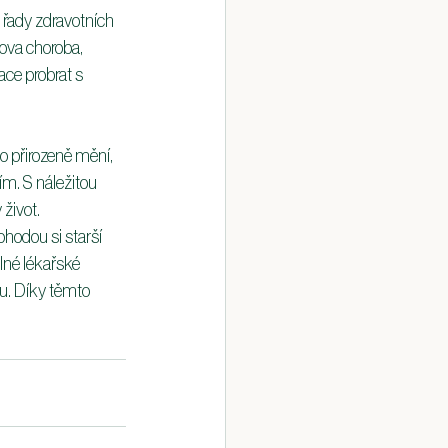
řady zdravotních 
ova choroba, 
ce probrat s 
 přirozeně mění, 
m. S náležitou 
život. 
odou si starší 
lné lékařské 
hu. Díky těmto 