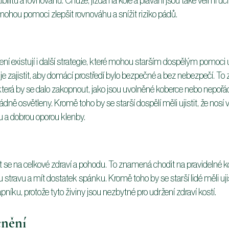
ibilitu a rovnováhu. Chůze, jízda na kole a plavání jsou také velmi 
mohou pomoci zlepšit rovnováhu a snížit riziko pádů.
í existují i ​​další strategie, které mohou starším dospělým pomoci
 je zajistit, aby domácí prostředí bylo bezpečné a bez nebezpečí. T
terá by se dalo zakopnout, jako jsou uvolněné koberce nebo nepořádek
dně osvětleny. Kromě toho by se starší dospělí měli ujistit, že nosí
u a dobrou oporou klenby.
 se na celkové zdraví a pohodu. To znamená chodit na pravidelné kon
u stravu a mít dostatek spánku. Kromě toho by se starší lidé měli ujisti
níku, protože tyto živiny jsou nezbytné pro udržení zdraví kostí.
nění