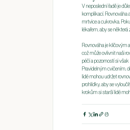
V neposlední řadě je důl
komplikací. Rovnováha a
mrtvice a cukrovka. Poku
lékařem, aby se některá 
Rovnováha je klíčovým a
což může ovlivnit naši r
péčí a pozorností si však
Pravidelným cvičením, d
lidé mohou udržet rovnov
prohlídky, aby se vylouči
krokům si starší lidé mo