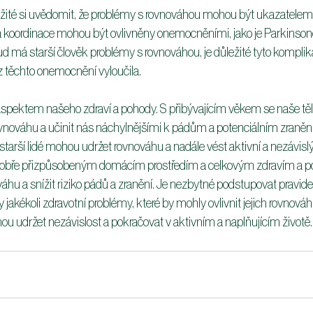
ežité si uvědomit, že problémy s rovnováhou mohou být ukazatelem 
 koordinace mohou být ovlivněny onemocněními, jako je Parkinson
d má starší člověk problémy s rovnováhou, je důležité tyto komplika
z těchto onemocnění vyloučila.
spektem našeho zdraví a pohody. S přibývajícím věkem se naše tělo
ovnováhu a učinit nás náchylnějšími k pádům a potenciálním zranění
 starší lidé mohou udržet rovnováhu a nadále vést aktivní a nezávislý 
obře přizpůsobeným domácím prostředím a celkovým zdravím a poh
áhu a snížit riziko pádů a zranění. Je nezbytné podstupovat pravide
ly jakékoli zdravotní problémy, které by mohly ovlivnit jejich rovnová
hou udržet nezávislost a pokračovat v aktivním a naplňujícím životě.