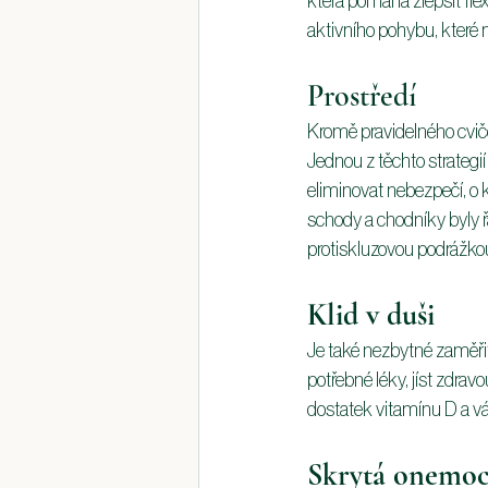
která pomáhá zlepšit flex
aktivního pohybu, které 
Prostředí
Kromě pravidelného cvičen
Jednou z těchto strategií
eliminovat nebezpečí, o k
schody a chodníky byly řá
protiskluzovou podrážko
Klid v duši
Je také nezbytné zaměřit
potřebné léky, jíst zdravo
dostatek vitamínu D a váp
Skrytá onemoc