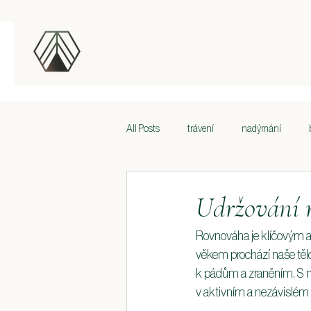
All Posts
trávení
nadýmání
Volesti zad
Bolesti zad
Bole
Udržování r
Rovnováha je klíčovým a
Spánek
Performance issues and re
věkem prochází naše tělo
k pádům a zraněním. S ná
v aktivním a nezávislém 
Lymfatický systém
Krása