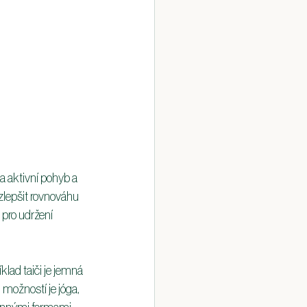
a aktivní pohyb a 
zlepšit rovnováhu 
 pro udržení 
lad taiči je jemná 
 možností je jóga, 