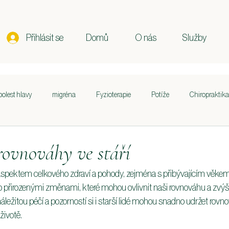
Přihlásit se
Domů
O nás
Služby
bolest hlavy
migréna
Fyzioterapie
Potíže
Chiropraktika
st krku a ramen
Držení těla
Těhotenství
Poporodní péče
ovnováhy ve stáří
spektem celkového zdraví a pohody, zejména s přibývajícím věkem.
curring in
Sportovní výkon
Životní styl
Výživa
Zdraví 
 přirozenými změnami, které mohou ovlivnit naši rovnováhu a zvýši
ležitou péčí a pozorností si i starší lidé mohou snadno udržet rovn
životě.