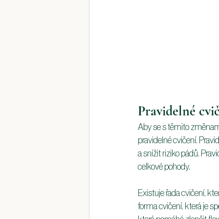
Pravidelné cvi
Aby se s těmito změnami v
pravidelné cvičení. Prav
a snížit riziko pádů. Prav
celkové pohody.
Existuje řada cvičení, kt
forma cvičení, která je s