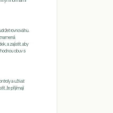
účinnými formami 
 udržet rovnováhu. 
o znamená 
, a zajistit, aby 
 vhodnou obuv s 
troly a užívat 
t, že přijímají 