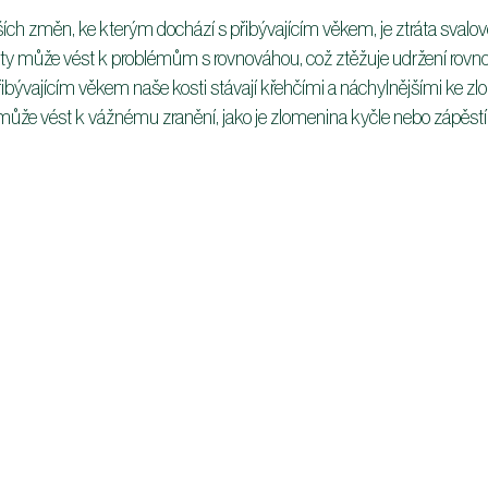
ch změn, ke kterým dochází s přibývajícím věkem, je ztráta svalov
oty může vést k problémům s rovnováhou, což ztěžuje udržení rovno
ibývajícím věkem naše kosti stávají křehčími a náchylnějšími ke z
může vést k vážnému zranění, jako je zlomenina kyčle nebo zápěstí